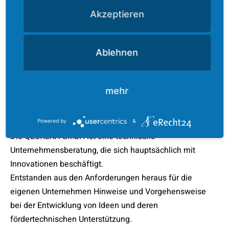
Kategorisiert als
Allgemein
Akzeptieren
Verschlagwortet mit
Innoport
,
Innoport Magdeburg
,
Magdeburg Wissenschaftshafen
,
Quereka
,
Quereka
GmbH
,
Quereka Magdeburg
,
Science City
,
Technische
Ablehnen
Unternehmensberatung
,
Wir sind umgezogen!
,
Wissenschaftshafen
mehr
ÜBER UNS
Powered by
&
Die QEUREKA GmbH ist eine technische
Unternehmensberatung, die sich hauptsächlich mit
Innovationen beschäftigt.
Entstanden aus den Anforderungen heraus für die
eigenen Unternehmen Hinweise und Vorgehensweise
bei der Entwicklung von Ideen und deren
fördertechnischen Unterstützung.