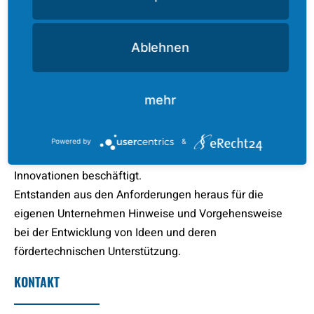
GmbH
,
Quereka Magdeburg
,
Science City
,
Technische
Unternehmensberatung
,
Wir sind umgezogen!
,
Ablehnen
Wissenschaftshafen
ÜBER UNS
mehr
Die QEUREKA GmbH ist eine technische
Powered by
&
Unternehmensberatung, die sich hauptsächlich mit
Innovationen beschäftigt.
Entstanden aus den Anforderungen heraus für die
eigenen Unternehmen Hinweise und Vorgehensweise
bei der Entwicklung von Ideen und deren
fördertechnischen Unterstützung.
KONTAKT