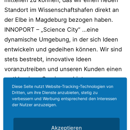
mitteilen zu können, das wir einen neuen
Standort im Wissenschaftshafen direkt an
der Elbe in Magdeburg bezogen haben.
INNOPORT – „Science City“ …eine
dynamische Umgebung, in der sich Ideen
entwickeln und gedeihen können. Wir sind
stets bestrebt, innovative Ideen
voranzutreiben und unseren Kunden einen
erstklassigen Service zu bieten.…
Diese Seite nutzt Website-Tracking-Technologien von
weiterlesen
Dritten, um ihre Dienste anzubieten, stetig zu
verbessern und Werbung entsprechend den Interessen
der Nutzer anzuzeigen.
Veröffentlicht am
19. Juni 2023
Kategorisiert als
Allgemein
Verschlagwortet mit
Innoport
,
Innoport Magdeburg
,
Akzeptieren
Magdeburg Wissenschaftshafen
,
Quereka
,
Quereka