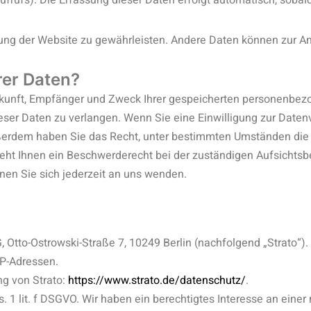
aufrufs). Die Erfassung dieser Daten erfolgt automatisch, sobal
ellung der Website zu gewährleisten. Andere Daten können zur A
rer Daten?
erkunft, Empfänger und Zweck Ihrer gespeicherten personenbez
ser Daten zu verlangen. Wenn Sie eine Einwilligung zur Datenv
 Außerdem haben Sie das Recht, unter bestimmten Umständen die
eht Ihnen ein Beschwerderecht bei der zuständigen Aufsichtsb
en Sie sich jederzeit an uns wenden.
AG, Otto-Ostrowski-Straße 7, 10249 Berlin (nachfolgend „Strato“
IP-Adressen.
g von Strato:
https://www.strato.de/datenschutz/
.
. 1 lit. f DSGVO. Wir haben ein berechtigtes Interesse an einer