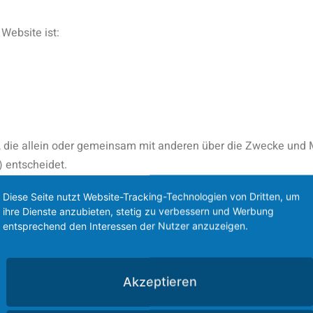
 Website ist:
son, die allein oder gemeinsam mit anderen über die Zwecke und 
 entscheidet.
Diese Seite nutzt Website-Tracking-Technologien von Dritten, um
re Speicherdauer genannt wurde, verbleiben Ihre personenbezog
ihre Dienste anzubieten, stetig zu verbessern und Werbung
htigtes Löschersuchen geltend machen oder eine Einwilligung z
entsprechend den Interessen der Nutzer anzuzeigen.
h zulässigen Gründe für die Speicherung Ihrer personenbezogen
l erfolgt die Löschung nach Fortfall dieser Gründe.
ndlagen der Datenverarbeitung auf di
Akzeptieren
eiten wir Ihre personenbezogenen Daten auf Grundlage von Art. 6