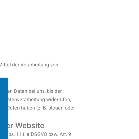
Mittel der Verarbeitung von
enen Daten bei uns, bis der
ur Datenverarbeitung widerrufen,
en Daten haben (z. B. steuer- oder
eser Website
 Abs. 1 lit. a DSGVO bzw. Art. 9