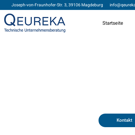
Joseph-von-Fraunhofer-Str. 3, 39106 Magdeburg​​
info@qeurek
Startseite
QEUREKA 
DATENS
Kontakt