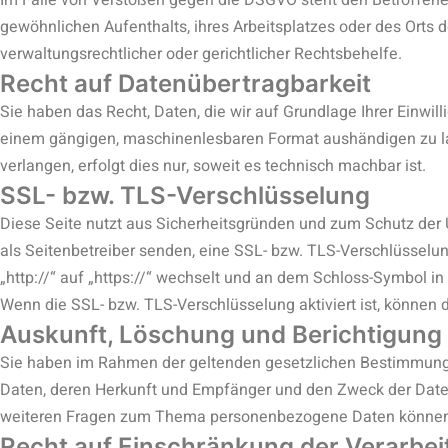
Im Falle von Verstößen gegen die DSGVO steht den Betroffenen
gewöhnlichen Aufenthalts, ihres Arbeitsplatzes oder des Ort
verwaltungsrechtlicher oder gerichtlicher Rechtsbehelfe.
Recht auf Daten­übertrag­barkeit
Sie haben das Recht, Daten, die wir auf Grundlage Ihrer Einwilli
einem gängigen, maschinenlesbaren Format aushändigen zu las
verlangen, erfolgt dies nur, soweit es technisch machbar ist.
SSL- bzw. TLS-Verschlüsselung
Diese Seite nutzt aus Sicherheitsgründen und zum Schutz der Ü
als Seitenbetreiber senden, eine SSL- bzw. TLS-Verschlüsselu
„http://“ auf „https://“ wechselt und an dem Schloss-Symbol in 
Wenn die SSL- bzw. TLS-Verschlüsselung aktiviert ist, können d
Auskunft, Löschung und Berichtigung
Sie haben im Rahmen der geltenden gesetzlichen Bestimmunge
Daten, deren Herkunft und Empfänger und den Zweck der Daten
weiteren Fragen zum Thema personenbezogene Daten können S
Recht auf Einschränkung der Verarbe