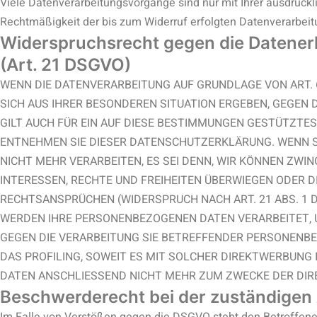
Viele Datenverarbeitungsvorgänge sind nur mit Ihrer ausdrücklic
Rechtmäßigkeit der bis zum Widerruf erfolgten Datenverarbeit
Widerspruchsrecht gegen die Datener
(Art. 21 DSGVO)
WENN DIE DATENVERARBEITUNG AUF GRUNDLAGE VON ART. 6 A
SICH AUS IHRER BESONDEREN SITUATION ERGEBEN, GEGEN
GILT AUCH FÜR EIN AUF DIESE BESTIMMUNGEN GESTÜTZTES
ENTNEHMEN SIE DIESER DATENSCHUTZERKLÄRUNG. WENN S
NICHT MEHR VERARBEITEN, ES SEI DENN, WIR KÖNNEN ZWI
INTERESSEN, RECHTE UND FREIHEITEN ÜBERWIEGEN ODER 
RECHTSANSPRÜCHEN (WIDERSPRUCH NACH ART. 21 ABS. 1 
WERDEN IHRE PERSONENBEZOGENEN DATEN VERARBEITET, U
GEGEN DIE VERARBEITUNG SIE BETREFFENDER PERSONENBE
DAS PROFILING, SOWEIT ES MIT SOLCHER DIREKTWERBUNG
DATEN ANSCHLIESSEND NICHT MEHR ZUM ZWECKE DER DIRE
Beschwerde­recht bei der zuständigen