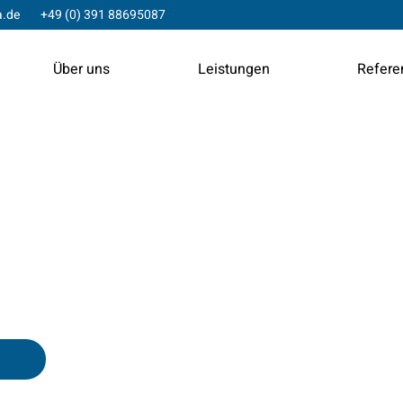
a.de
+49 (0) 391 88695087
Über uns
Leistungen
Refere
GmbH
CHUTZ