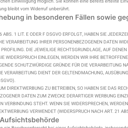
hen Einwilligung möglich. Sie können eine bereits erteilte Einw
ung bleibt vom Widerruf unberührt.
hebung in besonderen Fällen sowie g
BS. 1 LIT. E ODER F DSGVO ERFOLGT, HABEN SIE JEDERZEI
 DIE VERARBEITUNG IHRER PERSONENBEZOGENEN DATEN WID
 PROFILING. DIE JEWEILIGE RECHTSGRUNDLAGE, AUF DENEN
IE WIDERSPRUCH EINLEGEN, WERDEN WIR IHRE BETROFFE
NGENDE SCHUTZWÜRDIGE GRÜNDE FÜR DIE VERARBEITUNG NA
DIE VERARBEITUNG DIENT DER GELTENDMACHUNG, AUSÜBUN
DSGVO).
M DIREKTWERBUNG ZU BETREIBEN, SO HABEN SIE DAS REC
ZOGENER DATEN ZUM ZWECKE DERARTIGER WERBUNG EINZUL
 IN VERBINDUNG STEHT. WENN SIE WIDERSPRECHEN, WERD
KTWERBUNG VERWENDET (WIDERSPRUCH NACH ART. 21 ABS.
 Aufsichts­behörde